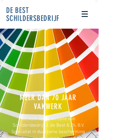
DE BEST
SCHILDERSBEDRIJF
MEER DAN 70
JAAR
VAKWERK
Welkom op de website van
Schildersbedrijf J. de Best & Zn. B.V.
Specialist in duurzame bescherming